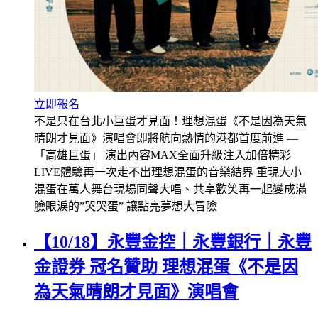
立即報名
不是只在台北小巨蛋才見面！理想混蛋《不是因為天氣
晴朗才見面》演唱會即將航向熱情的港都首度前進 —
「高雄巨蛋」 演出內容MAX全面升級注入加倍精彩
LIVE體驗再一次走不出理想混蛋的音樂結界 重現大小
混蛋在萬人舞台現場同聲大唱、共享歡笑再一起變成滿
臉眼淚的”哭哭蛋” 讓點亮夢想大冒險
【10/18】永豐金控｜永豐銀行｜永豐
金證券 冠名贊助 理想混蛋《不是因
為天氣晴朗才見面》演唱會