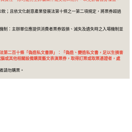
2款；且依文化創意產業發展法第十條之一第二項規定，將票券超過
機制：主辦單位應提供消費者票券毀損、滅失及遺失時之入場機制並
法第二百十條「偽造私文書罪」：「偽造、變造私文書，足以生損害
電腦或其他相關設備購買藝文表演票券，取得訂票或取票憑證者，處
者請勿購票。