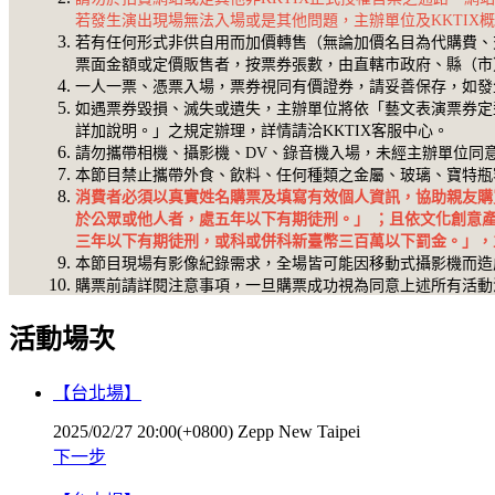
若發生演出現場無法入場或是其他問題，主辦單位及KKTIX
若有任何形式非供自用而加價轉售（無論加價名目為代購費、
票面金額或定價販售者，按票券張數，由直轄市政府、縣（市
一人一票、憑票入場，票券視同有價證券，請妥善保存，如發
如遇票券毀損、滅失或遺失，主辦單位將依「藝文表演票券定
詳加說明。」之規定辦理，詳情請洽KKTIX客服中心。
請勿攜帶相機、攝影機、DV、錄音機入場，未經主辦單位同
本節目禁止攜帶外食、飲料、任何種類之金屬、玻璃、寶特瓶
消費者必須以真實姓名購票及填寫有效個人資訊，協助親友購
於公眾或他人者，處五年以下有期徒刑。」 ；且依文化創意
三年以下有期徒刑，或科或併科新臺幣三百萬以下罰金。」，主
本節目現場有影像紀錄需求，全場皆可能因移動式攝影機而造
購票前請詳閱注意事項，一旦購票成功視為同意上述所有活動
活動場次
【台北場】
2025/02/27 20:00(+0800)
Zepp New Taipei
下一步