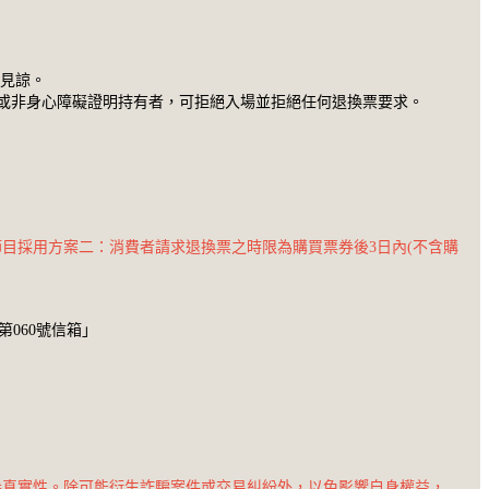
請見諒。
或非身心障礙證明持有者，可拒絕入場並拒絕任何退換票要求。
節目採用方案二：消費者請求退換票之時限為購買票券後3日內(不含購
第060號信箱」
票券真實性。除可能衍生詐騙案件或交易糾紛外，以免影響自身權益，