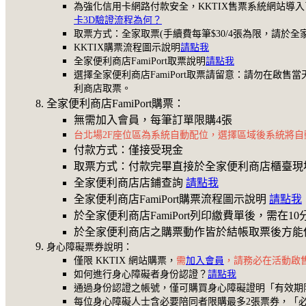
為強化信用卡網路付款安全，KKTIX售票系統網站導
卡3D驗證流程為何？
取票方式：全家取票(手續費每筆$30/4張為限，請於全
KKTIX購票流程圖示說明
請點我
全家便利商店FamiPort取票說明
請點我
選擇全家便利商店FamiPort取票請留意：請勿在
利商店取票。
全家便利商店FamiPort購票：
無需加入會員，每筆訂單限購4張
台北場2F座位區為系統自動配位，選擇區域後系統將
付款方式：僅接受現金
取票方式：付款完畢直接於全家便利商店櫃臺現
全家便利商店店鋪查詢
請點我
全家便利商店FamiPort購票流程圖示說明
請點我
於全家便利商店FamiPort列印繳費單後，
於全家便利商店之購票動作皆於結帳取票後方能
身心障礙票券說明：
僅限 KKTIX 網站購票，
需
加入會員
，請務必在活動啟售
如何進行身心障礙者身份認證？
請點我
通過身份認證之帳號，僅可購買身心障礙證明「有效期
每位身心障礙人士含必要陪同者限購最多2張票券，「