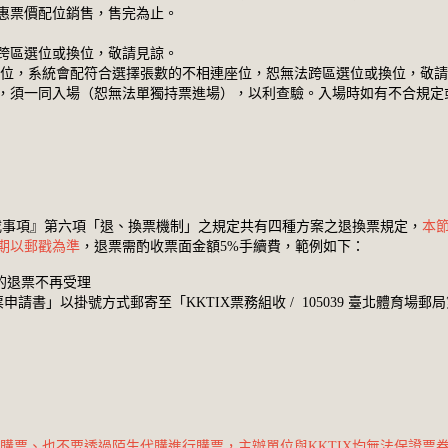
惠票價配位銷售，售完為止。
跨區選位或換位，敬請見諒。
座位，系統會配符合選擇張數的不相連座位，恕無法跨區選位或換位，敬
，須一同入場（恕無法單獨持票進場），以利查驗。入場時如有不合規定
事項』第六項「退、換票機制」之規定共有四種方案之退換票規定，
本
期以郵戳為準
，退票需酌收票面金額5%手續費，範例如下：
含)起的退票不再受理
請書」以掛號方式郵寄至「KKTIX票務組收 / 105039 臺北體育場郵局
站購票、也不要透過陌生代購進行購票，主辦單位與KKTIX均無法保證