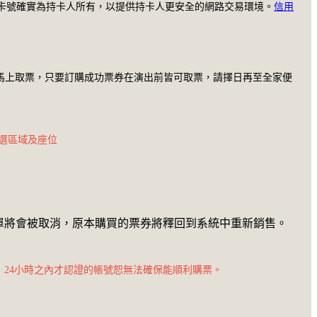
保卡號確實為持卡人所有，以提供持卡人更安全的網路交易環境。
信用
法馬上取票，只要訂購成功票券在演出前皆可取票，請擇日再至全家便
選區域及座位
，訂單將會被取消，原本購買的票券將釋回到系統中重新銷售。
，24小時之內才認證的帳號恕無法確保能順利購票。