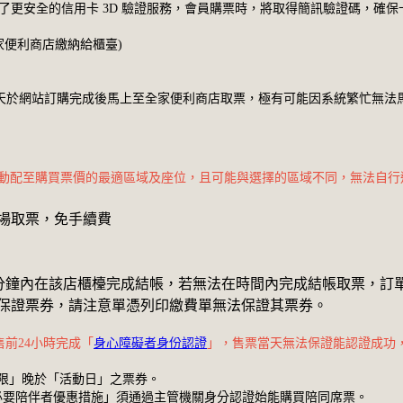
入了更安全的信用卡 3D 驗證服務，會員購票時，將取得簡訊驗證碼，確
家便利商店繳納給櫃臺)
啟售當天於網站訂購完成後馬上至全家便利商店取票，極有可能因系統繁忙無
自動配至購買票價的最適區域及座位，且可能與選擇的區域不同，無法自行
場取票，免手續費
需在10分鐘內在該店櫃檯完成結帳，若無法在時間內完成結帳取票
保證票券，請注意單憑列印繳費單無法保證其票券。
前24小時完成「
身心障礙者身份認證
」，售票當天無法保證能認證成功
限」晚於「活動日」之票券。
必要陪伴者優惠措施」須通過主管機關身分認證始能購買陪同席票。