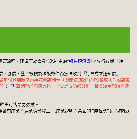
購票流程，建議可於會員"設定"中的"
報名預填資料
"先行存檔「姓
為擋信、漏信，甚至被視為垃圾郵件而無法收到『訂單成立通知信』。
請於付款期限之內再次嘗試刷卡（即便收到銀行的授權成功的簡訊或
的"
訂單
"查詢您的消費資料，只要是成功的訂單，皆會顯示您所消費
有釋出可售票券張數。
有序號不連號情形發生。(序號說明：票面的 "座位號" 即為序號)