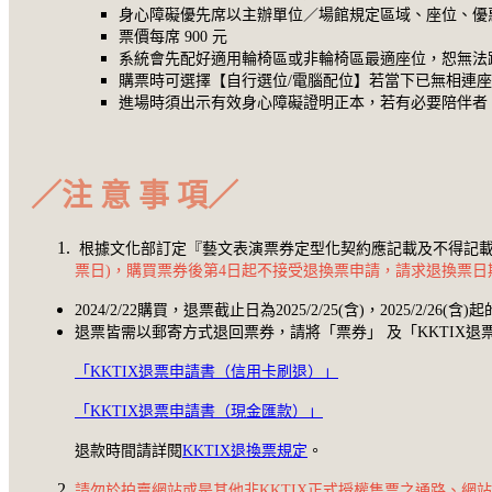
身心障礙優先席以主辦單位／場館規定區域、座位、優
票價每席 900 元
系統會先配好適用輪椅區或非輪椅區最適座位，恕無法
購票時可選擇【自行選位/電腦配位】若當下已無相連
進場時須出示有效身心障礙證明正本，若有必要陪伴者
／
注 意 事 項
／
根據文化部訂定『藝文表演票券定型化契約應記載及不得記載
票日)，購買票券後第4日起不接受退換票申請，請求退換票日
2024/2/22購買，退票截止日為2025/2/25(含)，2025/2/26(
退票皆需以郵寄方式退回票券，請將「票券」 及「KKTIX退票申
「KKTIX退票申請書（信用卡刷退）」
「KKTIX退票申請書（現金匯款）」
退款時間請詳閱
KKTIX退換票規定
。
請勿於拍賣網站或是其他非KKTIX正式授權售票之通路、網