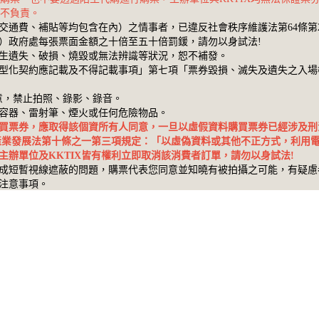
概不負責。
交通費、補貼等均包含在內）之情事者，已違反社會秩序維護法第64條第
）政府處每張票面金額之十倍至五十倍罰鍰，請勿以身試法!
生遺失、破損、燒毀或無法辨識等狀況，恕不補發。
型化契約應記載及不得記載事項」第七項「票券毀損、滅失及遺失之入場
意，禁止拍照、錄影、錄音。
容器、雷射筆、煙火或任何危險物品。
買票券，應取得該個資所有人同意，一旦以虛假資料購買票券已經涉及刑
產業發展法第十條之一第三項規定：「以虛偽資料或其他不正方式，利用
辦單位及KKTIX皆有權利立即取消該消費者訂單，請勿以身試法!
成短暫視線遮蔽的問題，購票代表您同意並知曉有被拍攝之可能，有疑慮
注意事項。