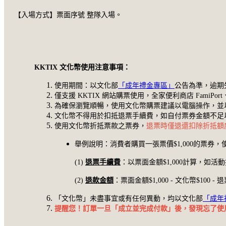
【入場方式】票面序號 整隊入場。
KKTIX 文化幣使用注意事項：
使用期間：以文化部
「成年禮金專區」
公告為準，逾期
僅支援 KKTIX 網站購票使用，全家便利商店 FamiPort、
為確保瀏覽順暢，使用文化幣購票建議以電腦操作，並以 Goo
文化幣不得用於扣抵退票手續費，如自付票券金額不足
使用文化幣折抵票款之票券，
退票時僅退還扣除折抵額
舉例說明：消費者購買一張票價$1,000的票券，
(1)
退票手續費
：以票面金額$1,000計算，如活動採
(2)
退款金額
：票面金額$1,000 - 文化幣$10
「文化幣」未盡事宜或有任何異動，均以文化部
「成年
提醒您！訂單一旦「成立並完成付款」後，發現忘了使