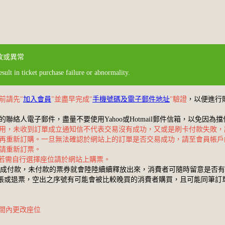
敗或異常
ult in ticket purchase failure or abnormality.
前請先"
加入會員
"並盡早完成"
手機號碼及電子郵件地址
"驗證
，以便進行
絡人電子郵件，盡量不要使用Yahoo或Hotmail郵件信箱，以免因
用，未收到訂單成立通知信不代表交易沒有成功，又或是刷卡付款失敗，
再重新訂購。一旦無法確認於網站上的訂單是否交易成功，請至會員帳戶
請重新訂票。
」，若需自行選擇座位請於網站上購票。
內完成付款，未付款的票券就會陸陸續續釋放出來，消費者可隨時留意是否
帳或退票，空出之序號有可能會被比較晚買的消費者購買，且可能同筆訂單會
間內更改座位