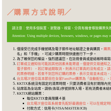
／
購 票 方 式 說 明
／
請注意：使用多個裝置、瀏覽器、視窗、分頁有機會導致購票失
Attention: Using multiple devices, browsers, windows, or pages may res
僅接受已完成手機號碼及電子郵件地址驗證之會員購買，
購票
名」和「手機」，可減少購票時間快速進行下一步。
為了確保您的權益，強烈建議您，在註冊會員或是結帳時填寫的聯
訂單成立通知信可能因其他因素未能寄達，僅提供交易通知之
電子郵件），若訂單逾期取消，則表示訂單真的沒有成立，請
的票券明細，若查不到您所訂購的票券，表示交易並未成功，
台北場2F座位區本節目在全家FamiPort購票為「自動配位
KKTIX系統沒有固定的清票時間，只要消費者沒有於期限
站席區為全站席，請依(各區)序號排隊入場，若有消費者未結
KKTIX網站購票：
每位KKTIX會員限購４張
台北場2F座位區系統會先配好最適座位，可以在規定時
付款方式：信用卡(VISA/MASTER/JCB)